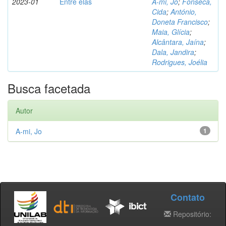
2023-01
Entre elas
A-mi, Jo
;
Fonseca,
Cida
;
António,
Doneta Francisco
;
Maia, Glícia
;
Alcântara, Jaína
;
Dala, Jandira
;
Rodrigues, Joélia
Busca facetada
Autor
A-mi, Jo
1
Contato
Repositório: