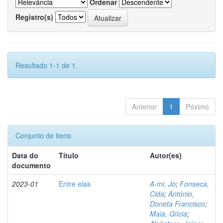
Ordenar
Registro(s)
Resultado 1-1 de 1.
Anterior
1
Póximo
Conjunto de itens:
Data do
Título
Autor(es)
documento
2023-01
Entre elas
A-mi, Jo
;
Fonseca,
Cida
;
António,
Doneta Francisco
;
Maia, Glícia
;