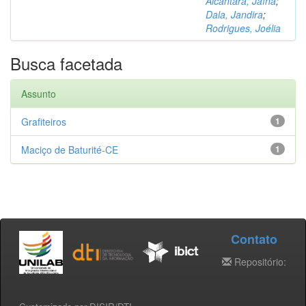
Alcântara, Jaína
;
Dala, Jandira
;
Rodrigues, Joélia
Busca facetada
Assunto
Grafiteiros
1
Maciço de Baturité-CE
1
Contato
Repositório: