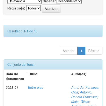
Ordenar
Registro(s)
Resultado 1-1 de 1.
Anterior
1
Póximo
Conjunto de itens:
Data do
Título
Autor(es)
documento
2023-01
Entre elas
A-mi, Jo
;
Fonseca,
Cida
;
António,
Doneta Francisco
;
Maia, Glícia
;