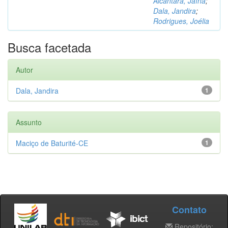
Alcântara, Jaína
;
Dala, Jandira
;
Rodrigues, Joélia
Busca facetada
Autor
Dala, Jandira
1
Assunto
Maciço de Baturité-CE
1
Contato
Repositório: