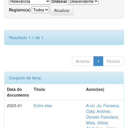
Ordenar
Registro(s)
Resultado 1-1 de 1.
Anterior
1
Póximo
Conjunto de itens:
Data do
Título
Autor(es)
documento
2023-01
Entre elas
A-mi, Jo
;
Fonseca,
Cida
;
António,
Doneta Francisco
;
Maia, Glícia
;