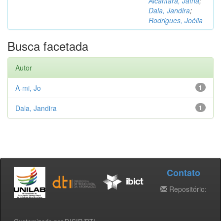
Alcântara, Jaína
;
Dala, Jandira
;
Rodrigues, Joélia
Busca facetada
Autor
A-mi, Jo
1
Dala, Jandira
1
Contato
Repositório: