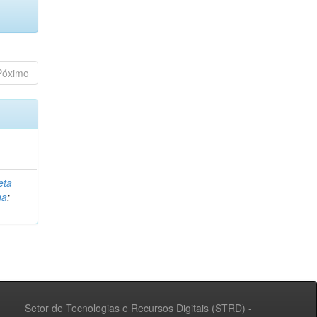
Póximo
eta
na
;
Setor de Tecnologias e Recursos Digitais (STRD) -