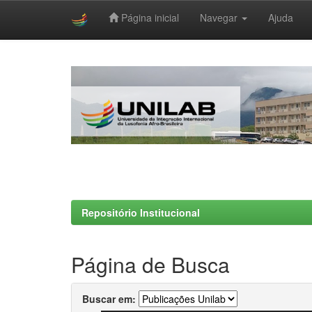
Página inicial
Navegar
Ajuda
Skip
navigation
Repositório Institucional
Página de Busca
Buscar em: