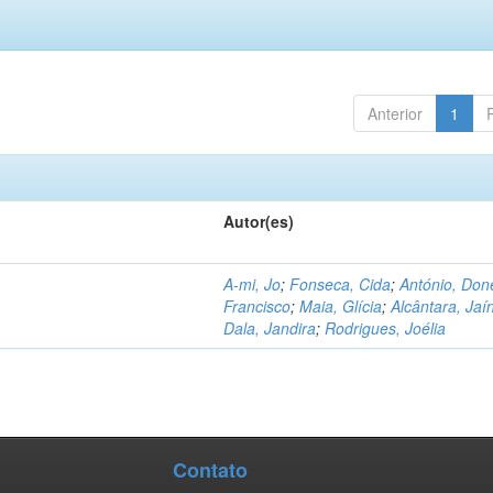
Anterior
1
Autor(es)
A-mi, Jo
;
Fonseca, Cida
;
António, Don
Francisco
;
Maia, Glícia
;
Alcântara, Jaí
Dala, Jandira
;
Rodrigues, Joélia
Contato