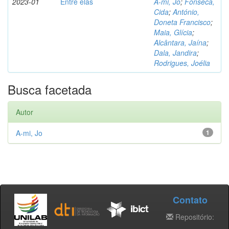
2023-01
Entre elas
A-mi, Jo
;
Fonseca,
Cida
;
António,
Doneta Francisco
;
Maia, Glícia
;
Alcântara, Jaína
;
Dala, Jandira
;
Rodrigues, Joélia
Busca facetada
Autor
A-mi, Jo
1
Contato
Repositório: