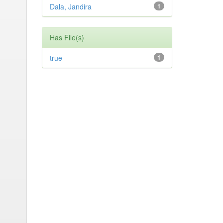
Dala, Jandira
1
Has File(s)
true
1