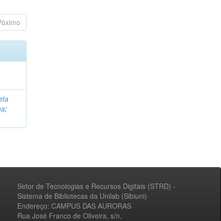
Póximo
eta
na
;
Setor de Tecnologias e Recursos Digitais (STRD) -
Sistema de Bibliotecas da Unilab (Sibiuni)
Endereço: CAMPUS DAS AURORAS
Rua José Franco de Oliveira, s/n,