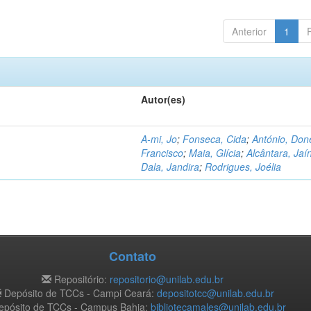
Anterior
1
Autor(es)
A-mi, Jo
;
Fonseca, Cida
;
António, Don
Francisco
;
Maia, Glícia
;
Alcântara, Jaí
Dala, Jandira
;
Rodrigues, Joélia
Contato
Repositório:
repositorio@unilab.edu.br
Depósito de TCCs - Campi Ceará:
depositotcc@unilab.edu.br
pósito de TCCs - Campus Bahia:
bibliotecamales@unilab.edu.br