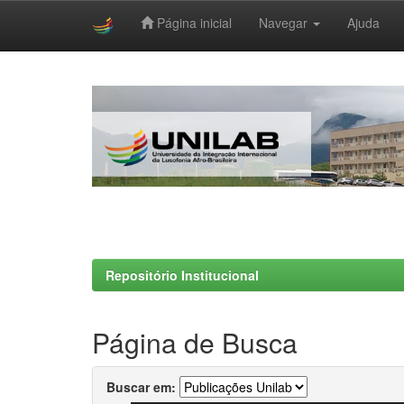
Página inicial
Navegar
Ajuda
Skip
navigation
Repositório Institucional
Página de Busca
Buscar em: