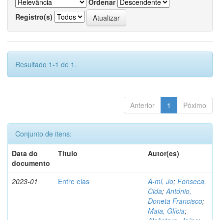
Ordenar
Registro(s)
Resultado 1-1 de 1.
Anterior
1
Póximo
Conjunto de itens:
Data do
Título
Autor(es)
documento
2023-01
Entre elas
A-mi, Jo
;
Fonseca,
Cida
;
António,
Doneta Francisco
;
Maia, Glícia
;