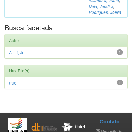
Alcântara, Jaína
;
Dala, Jandira
;
Rodrigues, Joélia
Busca facetada
Autor
A-mi, Jo
1
Has File(s)
true
1
Contato
Repositório: