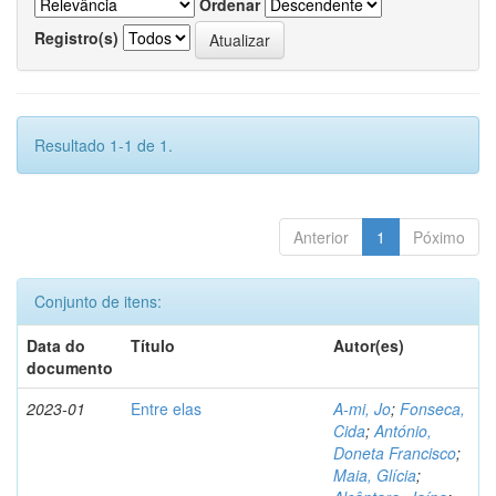
Ordenar
Registro(s)
Resultado 1-1 de 1.
Anterior
1
Póximo
Conjunto de itens:
Data do
Título
Autor(es)
documento
2023-01
Entre elas
A-mi, Jo
;
Fonseca,
Cida
;
António,
Doneta Francisco
;
Maia, Glícia
;