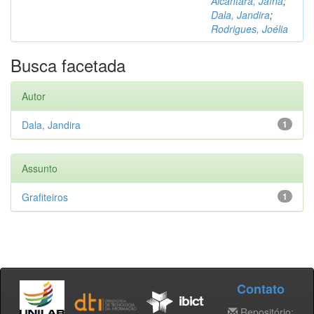
Alcântara, Jaína
;
Dala, Jandira
;
Rodrigues, Joélia
Busca facetada
Autor
Dala, Jandira
1
Assunto
Grafiteiros
1
Contato
Repositório: