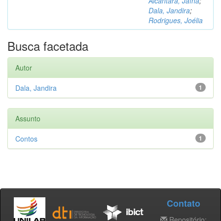
Alcântara, Jaína
;
Dala, Jandira
;
Rodrigues, Joélia
Busca facetada
Autor
Dala, Jandira
1
Assunto
Contos
1
Contato
Repositório: