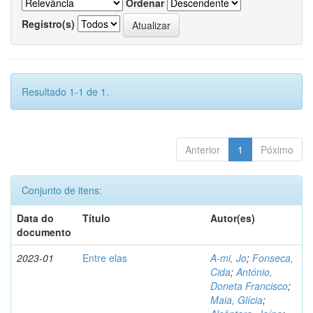
Ordenar
Registro(s)
Resultado 1-1 de 1.
Anterior
1
Póximo
Conjunto de itens:
Data do
Título
Autor(es)
documento
2023-01
Entre elas
A-mi, Jo
;
Fonseca,
Cida
;
António,
Doneta Francisco
;
Maia, Glícia
;