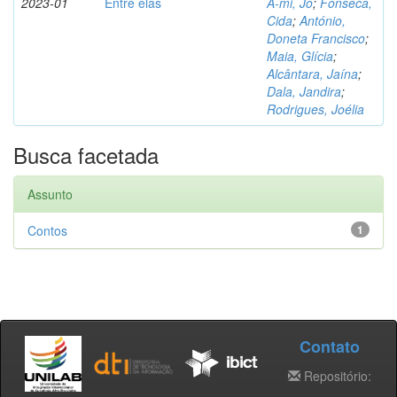
2023-01
Entre elas
A-mi, Jo
;
Fonseca,
Cida
;
António,
Doneta Francisco
;
Maia, Glícia
;
Alcântara, Jaína
;
Dala, Jandira
;
Rodrigues, Joélia
Busca facetada
Assunto
Contos
1
Contato
Repositório: