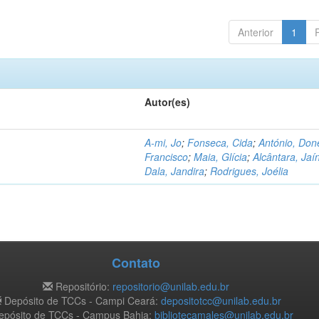
Anterior
1
Autor(es)
A-mi, Jo
;
Fonseca, Cida
;
António, Don
Francisco
;
Maia, Glícia
;
Alcântara, Jaí
Dala, Jandira
;
Rodrigues, Joélia
Contato
Repositório:
repositorio@unilab.edu.br
Depósito de TCCs - Campi Ceará:
depositotcc@unilab.edu.br
pósito de TCCs - Campus Bahia:
bibliotecamales@unilab.edu.br