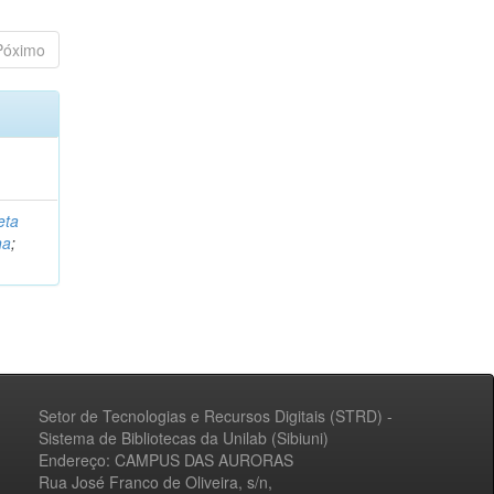
Póximo
eta
na
;
Setor de Tecnologias e Recursos Digitais (STRD) -
Sistema de Bibliotecas da Unilab (Sibiuni)
Endereço: CAMPUS DAS AURORAS
Rua José Franco de Oliveira, s/n,