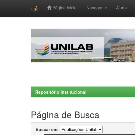
Página inicial
Navegar
Ajuda
Skip
navigation
Repositório Institucional
Página de Busca
Buscar em: