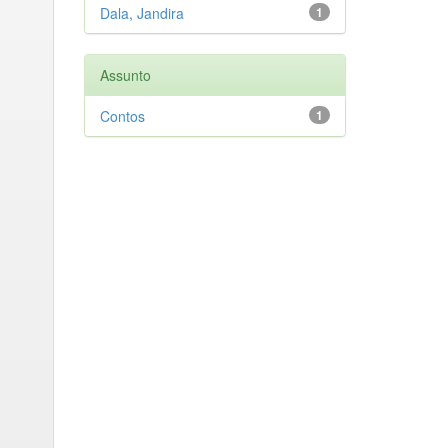
Dala, Jandira
1
Assunto
Contos
1