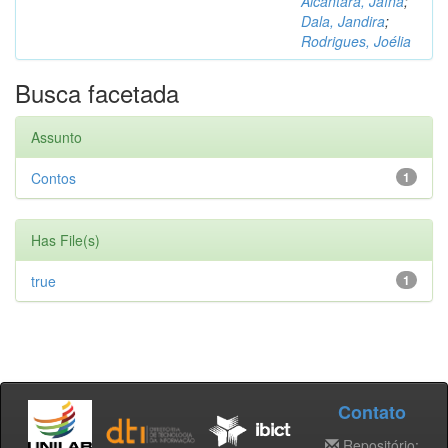
Alcântara, Jaína
;
Dala, Jandira
;
Rodrigues, Joélia
Busca facetada
Assunto
Contos
1
Has File(s)
true
1
Contato
Repositório: