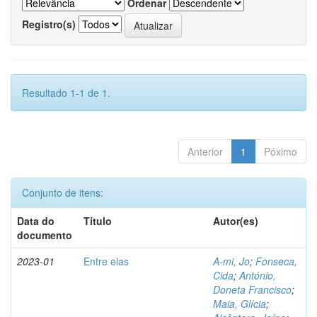
Ordenar
Registro(s)
Resultado 1-1 de 1.
Anterior
1
Póximo
Conjunto de itens:
Data do
Título
Autor(es)
documento
2023-01
Entre elas
A-mi, Jo
;
Fonseca,
Cida
;
António,
Doneta Francisco
;
Maia, Glícia
;