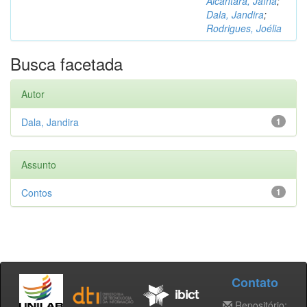
Alcântara, Jaína
;
Dala, Jandira
;
Rodrigues, Joélia
Busca facetada
Autor
Dala, Jandira
1
Assunto
Contos
1
Contato
Repositório: