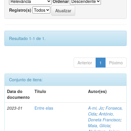
Ordenar
Registro(s)
Resultado 1-1 de 1.
Anterior
1
Póximo
Conjunto de itens:
Data do
Título
Autor(es)
documento
2023-01
Entre elas
A-mi, Jo
;
Fonseca,
Cida
;
António,
Doneta Francisco
;
Maia, Glícia
;