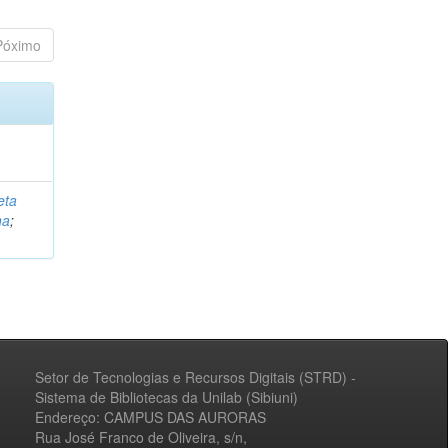
Póximo
eta
na
;
Setor de Tecnologias e Recursos Digitais (STRD) -
Sistema de Bibliotecas da Unilab (Sibiuni)
Endereço: CAMPUS DAS AURORAS
Rua José Franco de Oliveira, s/n,