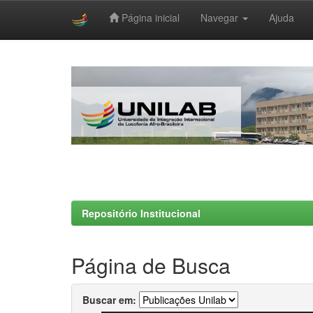
Página inicial
Navegar
Ajuda
Skip
navigation
Repositório Institucional
Página de Busca
Buscar em: