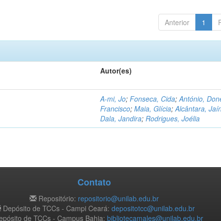
Anterior
1
Autor(es)
A-mi, Jo
;
Fonseca, Cida
;
António, Don
Francisco
;
Maia, Glícia
;
Alcântara, Jaí
Dala, Jandira
;
Rodrigues, Joélia
Contato
Repositório:
repositorio@unilab.edu.br
Depósito de TCCs - Campi Ceará:
depositotcc@unilab.edu.br
pósito de TCCs - Campus Bahia:
bibliotecamales@unilab.edu.br