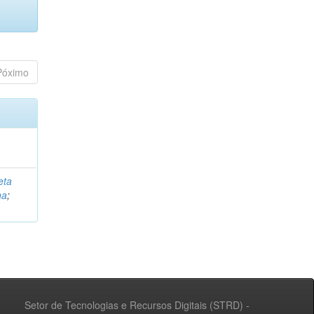
Póximo
eta
na
;
Setor de Tecnologias e Recursos Digitais (STRD) -