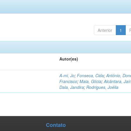
Anterior
1
Autor(es)
A-mi, Jo
;
Fonseca, Cida
;
António, Don
Francisco
;
Maia, Glícia
;
Alcântara, Jaí
Dala, Jandira
;
Rodrigues, Joélia
Contato