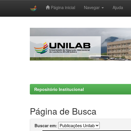
Página inicial
Navegar
Ajuda
Skip
navigation
Repositório Institucional
Página de Busca
Buscar em: