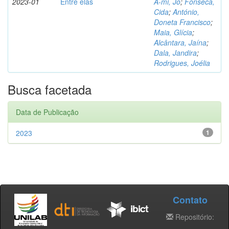
2023-01
Entre elas
A-mi, Jo
;
Fonseca,
Cida
;
António,
Doneta Francisco
;
Maia, Glícia
;
Alcântara, Jaína
;
Dala, Jandira
;
Rodrigues, Joélia
Busca facetada
Data de Publicação
2023
1
Contato
Repositório: