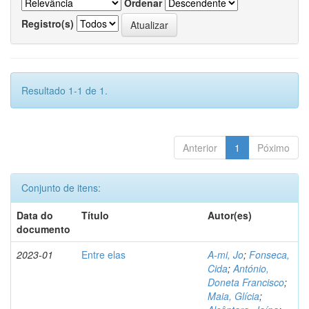
Ordenar
Registro(s)
Resultado 1-1 de 1.
Anterior
1
Póximo
Conjunto de itens:
Data do
Título
Autor(es)
documento
2023-01
Entre elas
A-mi, Jo
;
Fonseca,
Cida
;
António,
Doneta Francisco
;
Maia, Glícia
;