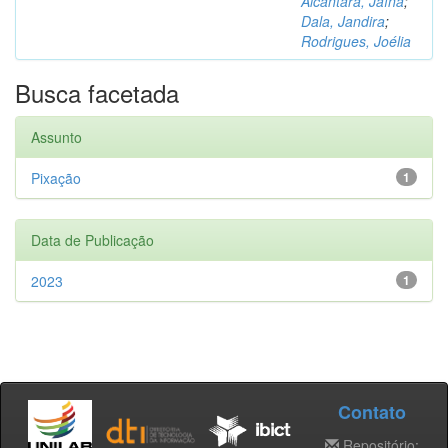
Alcântara, Jaína
;
Dala, Jandira
;
Rodrigues, Joélia
Busca facetada
Assunto
Pixação
1
Data de Publicação
2023
1
Contato
Repositório: