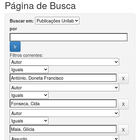
Página de Busca
Buscar em:
por
Filtros correntes: