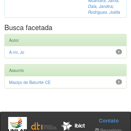
Alcântara, Jaína
;
Dala, Jandira
;
Rodrigues, Joélia
Busca facetada
Autor
A-mi, Jo
1
Assunto
Maciço de Baturité-CE
1
Contato
Repositório: