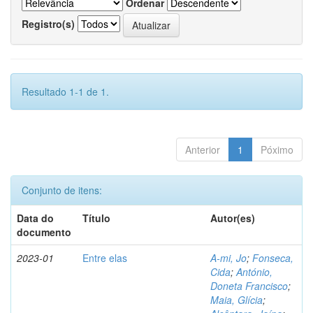
Ordenar
Registro(s)
Resultado 1-1 de 1.
Anterior
1
Póximo
Conjunto de itens:
Data do
Título
Autor(es)
documento
2023-01
Entre elas
A-mi, Jo
;
Fonseca,
Cida
;
António,
Doneta Francisco
;
Maia, Glícia
;