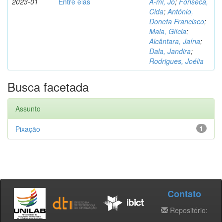
2023-01
Entre elas
A-mi, Jo
;
Fonseca,
Cida
;
António,
Doneta Francisco
;
Maia, Glícia
;
Alcântara, Jaína
;
Dala, Jandira
;
Rodrigues, Joélia
Busca facetada
Assunto
Pixação
1
Contato
Repositório: