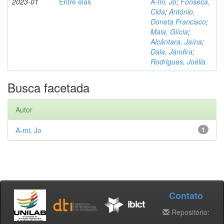
2023-01
Entre elas
A-mi, Jo
;
Fonseca,
Cida
;
António,
Doneta Francisco
;
Maia, Glícia
;
Alcântara, Jaína
;
Dala, Jandira
;
Rodrigues, Joélia
Busca facetada
Autor
A-mi, Jo
1
Contato
Repositório: