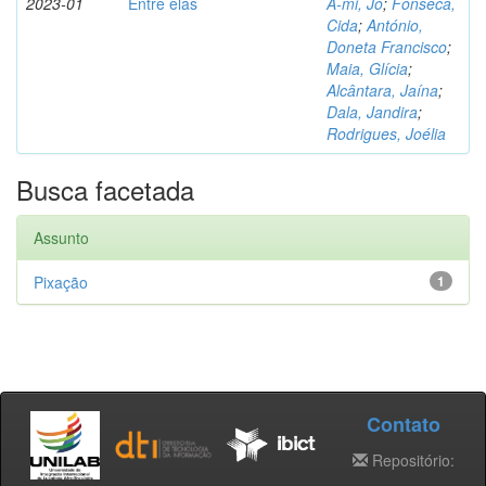
2023-01
Entre elas
A-mi, Jo
;
Fonseca,
Cida
;
António,
Doneta Francisco
;
Maia, Glícia
;
Alcântara, Jaína
;
Dala, Jandira
;
Rodrigues, Joélia
Busca facetada
Assunto
Pixação
1
Contato
Repositório: