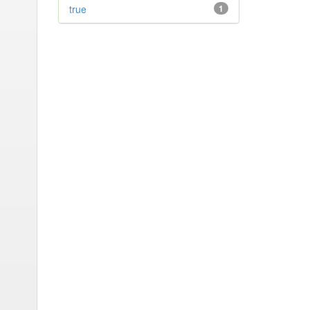
true
1