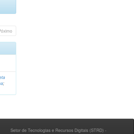
Póximo
eta
na
;
Setor de Tecnologias e Recursos Digitais (STRD) -