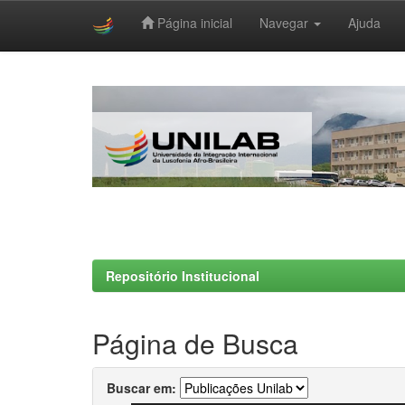
Página inicial
Navegar
Ajuda
Skip
navigation
Repositório Institucional
Página de Busca
Buscar em: