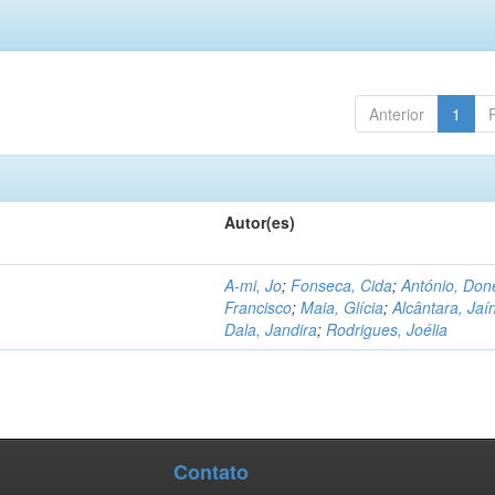
Anterior
1
Autor(es)
A-mi, Jo
;
Fonseca, Cida
;
António, Don
Francisco
;
Maia, Glícia
;
Alcântara, Jaí
Dala, Jandira
;
Rodrigues, Joélia
Contato