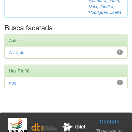
Alcântara, Jaína
;
Dala, Jandira
;
Rodrigues, Joélia
Busca facetada
Autor
A-mi, Jo
1
Has File(s)
true
1
Contato
Repositório: