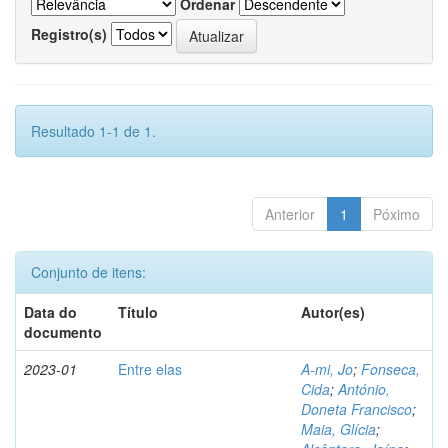
Ordenar
Registro(s)
Resultado 1-1 de 1.
Anterior
1
Póximo
Conjunto de itens:
Data do
Título
Autor(es)
documento
2023-01
Entre elas
A-mi, Jo
;
Fonseca,
Cida
;
António,
Doneta Francisco
;
Maia, Glícia
;