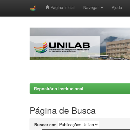
Página inicial
Navegar
Ajuda
Skip
navigation
Repositório Institucional
Página de Busca
Buscar em: