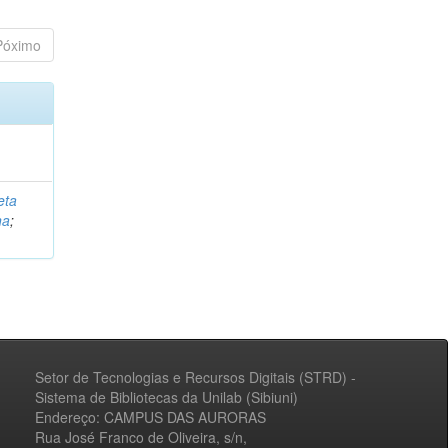
Póximo
eta
na
;
Setor de Tecnologias e Recursos Digitais (STRD) -
Sistema de Bibliotecas da Unilab (Sibiuni)
Endereço: CAMPUS DAS AURORAS
Rua José Franco de Oliveira, s/n,