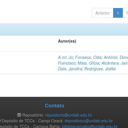
Anterior
1
Autor(es)
A-mi, Jo
;
Fonseca, Cida
;
António, Don
Francisco
;
Maia, Glícia
;
Alcântara, Jaí
Dala, Jandira
;
Rodrigues, Joélia
Contato
Repositório:
repositorio@unilab.edu.br
Depósito de TCCs - Campi Ceará:
depositotcc@unilab.edu.br
pósito de TCCs - Campus Bahia:
bibliotecamales@unilab.edu.br