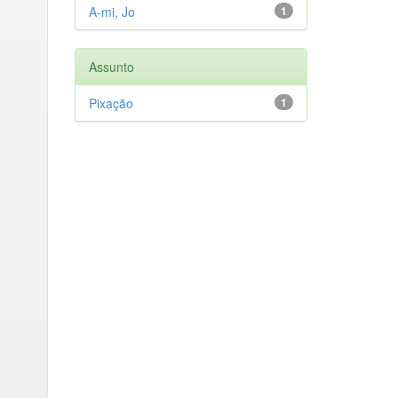
A-mi, Jo
1
Assunto
Pixação
1