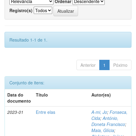
Ordenar
Registro(s)
Resultado 1-1 de 1.
Anterior
1
Póximo
Conjunto de itens:
Data do
Título
Autor(es)
documento
2023-01
Entre elas
A-mi, Jo
;
Fonseca,
Cida
;
António,
Doneta Francisco
;
Maia, Glícia
;