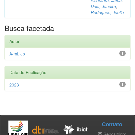
Alcântara, Jaína
;
Dala, Jandira
;
Rodrigues, Joélia
Busca facetada
Autor
A-mi, Jo
1
Data de Publicação
2023
1
Contato
Repositório: