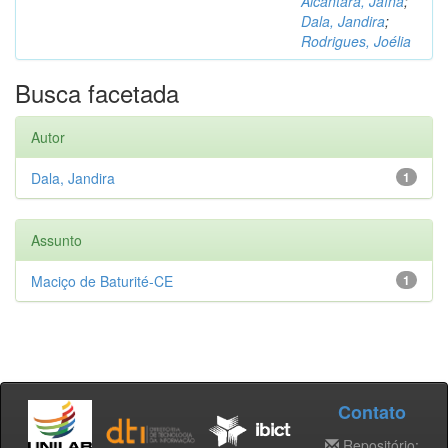
Alcântara, Jaína
;
Dala, Jandira
;
Rodrigues, Joélia
Busca facetada
Autor
Dala, Jandira
1
Assunto
Maciço de Baturité-CE
1
Contato
Repositório: