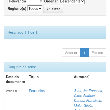
Ordenar
Registro(s)
Resultado 1-1 de 1.
Anterior
1
Póximo
Conjunto de itens:
Data do
Título
Autor(es)
documento
2023-01
Entre elas
A-mi, Jo
;
Fonseca,
Cida
;
António,
Doneta Francisco
;
Maia, Glícia
;