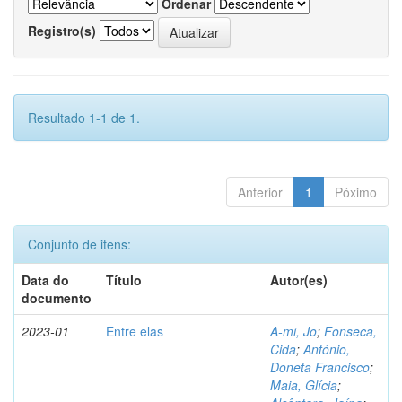
Ordenar
Registro(s)
Resultado 1-1 de 1.
Anterior
1
Póximo
Conjunto de itens:
Data do
Título
Autor(es)
documento
2023-01
Entre elas
A-mi, Jo
;
Fonseca,
Cida
;
António,
Doneta Francisco
;
Maia, Glícia
;