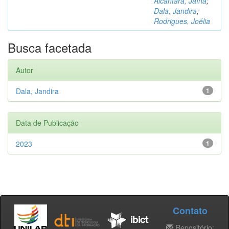
Alcântara, Jaína
;
Dala, Jandira
;
Rodrigues, Joélia
Busca facetada
Autor
Dala, Jandira
1
Data de Publicação
2023
1
Contato
Repositório: