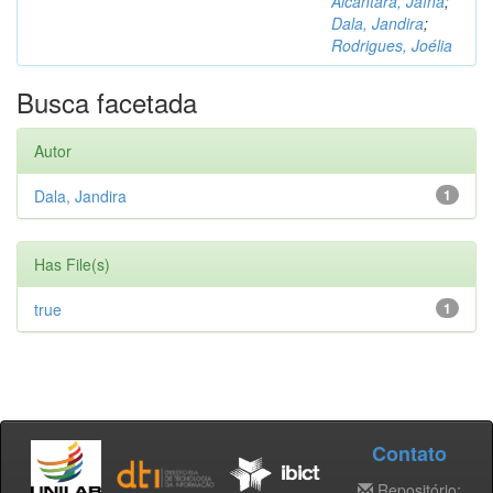
Alcântara, Jaína
;
Dala, Jandira
;
Rodrigues, Joélia
Busca facetada
Autor
Dala, Jandira
1
Has File(s)
true
1
Contato
Repositório: