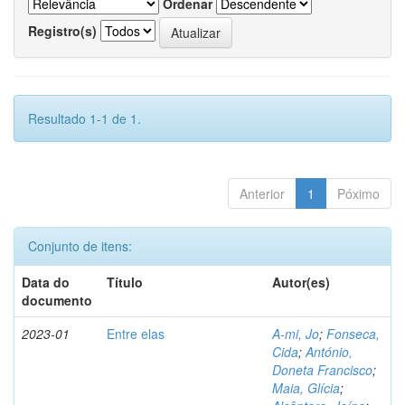
Ordenar
Registro(s)
Resultado 1-1 de 1.
Anterior
1
Póximo
Conjunto de itens:
Data do
Título
Autor(es)
documento
2023-01
Entre elas
A-mi, Jo
;
Fonseca,
Cida
;
António,
Doneta Francisco
;
Maia, Glícia
;