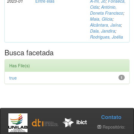
2023-01
Entre elas
A-mi, Jo
;
Fonseca,
Cida
;
António,
Doneta Francisco
;
Maia, Glícia
;
Alcântara, Jaína
;
Dala, Jandira
;
Rodrigues, Joélia
Busca facetada
Has File(s)
true
1
Contato
Repositório: