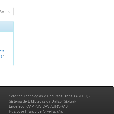
Póximo
eta
na
;
Setor de Tecnologias e Recursos Digitais (STRD) -
Sistema de Bibliotecas da Unilab (Sibiuni)
Endereço: CAMPUS DAS AURORAS
Rua José Franco de Oliveira, s/n,