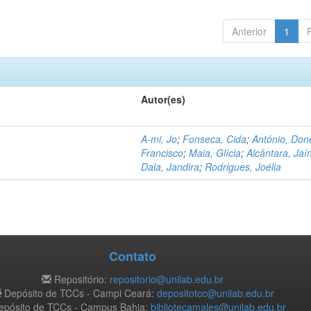
Anterior
1
Autor(es)
A-mi, Jo
;
Fonseca, Cida
;
António, Don
Francisco
;
Maia, Glícia
;
Alcântara, Jaí
Dala, Jandira
;
Rodrigues, Joélia
Contato
Repositório:
repositorio@unilab.edu.br
Depósito de TCCs - Campi Ceará:
depositotcc@unilab.edu.br
pósito de TCCs - Campus Bahia:
bibliotecamales@unilab.edu.br