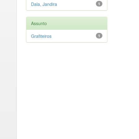
Dala, Jandira
1
Assunto
Grafiteiros
1