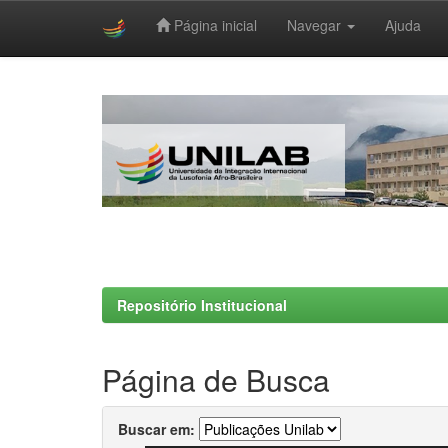
Página inicial
Navegar
Ajuda
Skip
navigation
Repositório Institucional
Página de Busca
Buscar em: