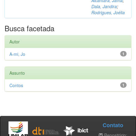
Alcântara, Jaína
;
Dala, Jandira
;
Rodrigues, Joélia
Busca facetada
Autor
A-mi, Jo
1
Assunto
Contos
1
Contato
Repositório: