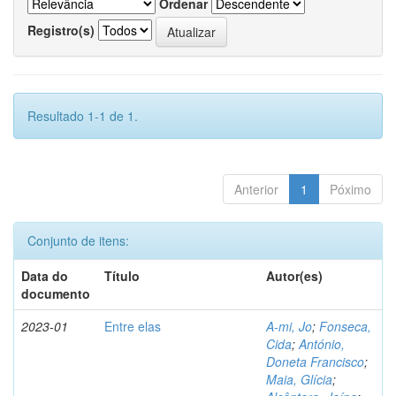
Ordenar
Registro(s)
Resultado 1-1 de 1.
Anterior
1
Póximo
Conjunto de itens:
Data do
Título
Autor(es)
documento
2023-01
Entre elas
A-mi, Jo
;
Fonseca,
Cida
;
António,
Doneta Francisco
;
Maia, Glícia
;