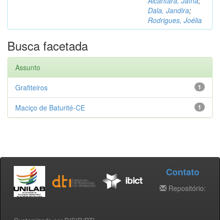
Alcântara, Jaína
;
Dala, Jandira
;
Rodrigues, Joélia
Busca facetada
Assunto
Grafiteiros
1
Maciço de Baturité-CE
1
Contato
Repositório: