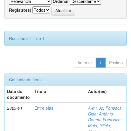
Ordenar
Registro(s)
Resultado 1-1 de 1.
Anterior
1
Póximo
Conjunto de itens:
Data do
Título
Autor(es)
documento
2023-01
Entre elas
A-mi, Jo
;
Fonseca,
Cida
;
António,
Doneta Francisco
;
Maia, Glícia
;