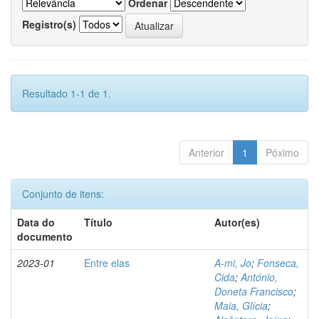
Ordenar
Registro(s)
Resultado 1-1 de 1.
Anterior
1
Póximo
Conjunto de itens:
Data do
Título
Autor(es)
documento
2023-01
Entre elas
A-mi, Jo
;
Fonseca,
Cida
;
António,
Doneta Francisco
;
Maia, Glícia
;