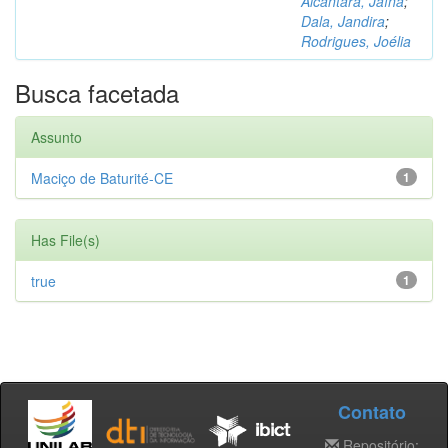
Alcântara, Jaína
;
Dala, Jandira
;
Rodrigues, Joélia
Busca facetada
Assunto
Maciço de Baturité-CE
1
Has File(s)
true
1
Contato
Repositório: