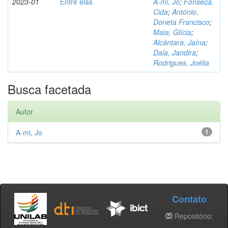
2023-01
Entre elas
A-mi, Jo
;
Fonseca,
Cida
;
António,
Doneta Francisco
;
Maia, Glícia
;
Alcântara, Jaína
;
Dala, Jandira
;
Rodrigues, Joélia
Busca facetada
Autor
A-mi, Jo
1
Contato
Repositório: