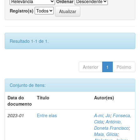
Ordenar
Registro(s)
Resultado 1-1 de 1.
Anterior
1
Póximo
Conjunto de itens:
Data do
Título
Autor(es)
documento
2023-01
Entre elas
A-mi, Jo
;
Fonseca,
Cida
;
António,
Doneta Francisco
;
Maia, Glícia
;