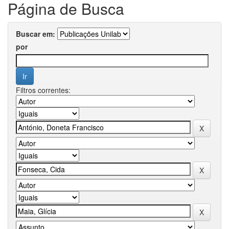
Página de Busca
Buscar em:
por
Filtros correntes: