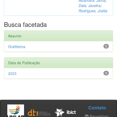
Alcântara, Jaína
;
Dala, Jandira
;
Rodrigues, Joélia
Busca facetada
Assunto
Grafiteiros
1
Data de Publicação
2023
1
Contato
Repositório: