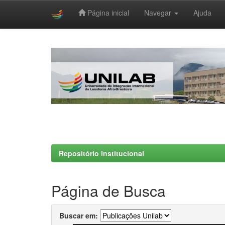
Página inicial
Navegar
Ajuda
Skip
navigation
Repositório Institucional
Página de Busca
Buscar em: