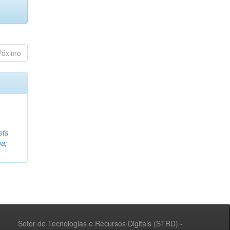
Póximo
eta
na
;
Setor de Tecnologias e Recursos Digitais (STRD) -