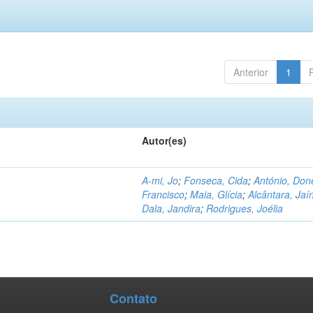
Anterior
1
Autor(es)
A-mi, Jo
;
Fonseca, Cida
;
António, Don
Francisco
;
Maia, Glícia
;
Alcântara, Jaí
Dala, Jandira
;
Rodrigues, Joélia
Contato