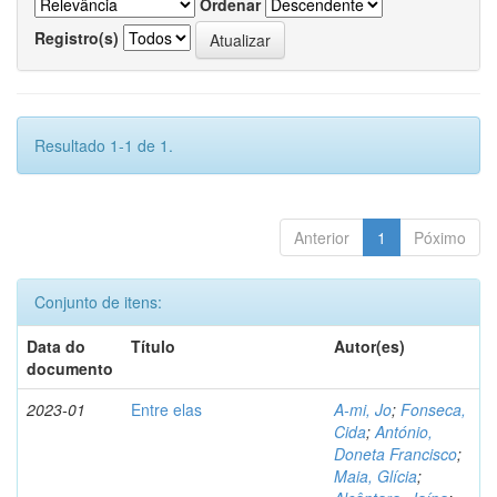
Ordenar
Registro(s)
Resultado 1-1 de 1.
Anterior
1
Póximo
Conjunto de itens:
Data do
Título
Autor(es)
documento
2023-01
Entre elas
A-mi, Jo
;
Fonseca,
Cida
;
António,
Doneta Francisco
;
Maia, Glícia
;