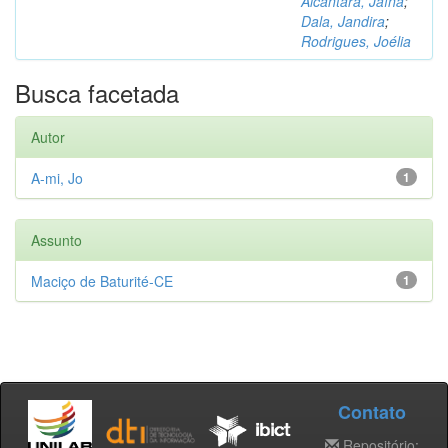
Alcântara, Jaína
;
Dala, Jandira
;
Rodrigues, Joélia
Busca facetada
Autor
A-mi, Jo
1
Assunto
Maciço de Baturité-CE
1
Contato
Repositório: