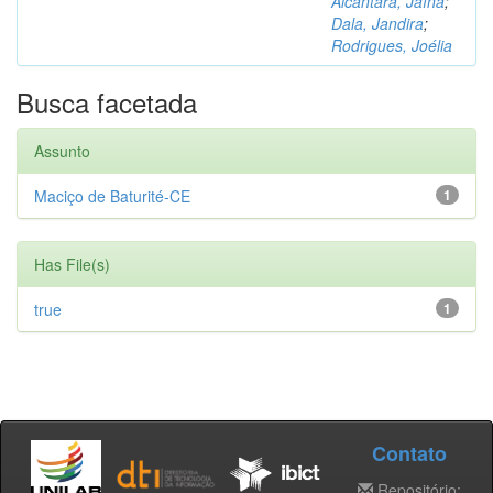
Alcântara, Jaína
;
Dala, Jandira
;
Rodrigues, Joélia
Busca facetada
Assunto
Maciço de Baturité-CE
1
Has File(s)
true
1
Contato
Repositório: