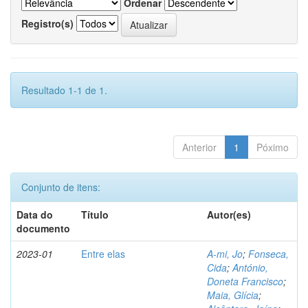
Ordenar
Registro(s)
Resultado 1-1 de 1.
Anterior
1
Póximo
Conjunto de itens:
Data do
Título
Autor(es)
documento
2023-01
Entre elas
A-mi, Jo
;
Fonseca,
Cida
;
António,
Doneta Francisco
;
Maia, Glícia
;