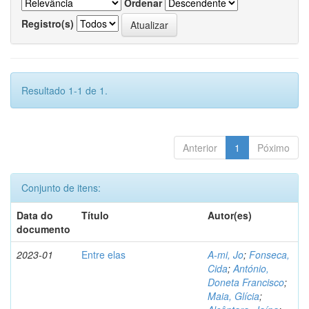
Ordenar
Registro(s)
Resultado 1-1 de 1.
Anterior
1
Póximo
Conjunto de itens:
Data do
Título
Autor(es)
documento
2023-01
Entre elas
A-mi, Jo
;
Fonseca,
Cida
;
António,
Doneta Francisco
;
Maia, Glícia
;