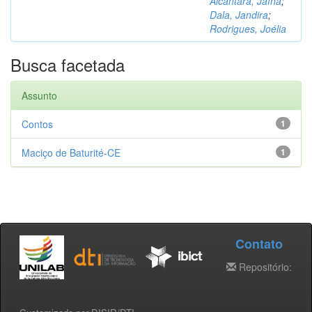
Alcântara, Jaína
;
Dala, Jandira
;
Rodrigues, Joélia
Busca facetada
Assunto
Contos
1
Maciço de Baturité-CE
1
Contato
Repositório: