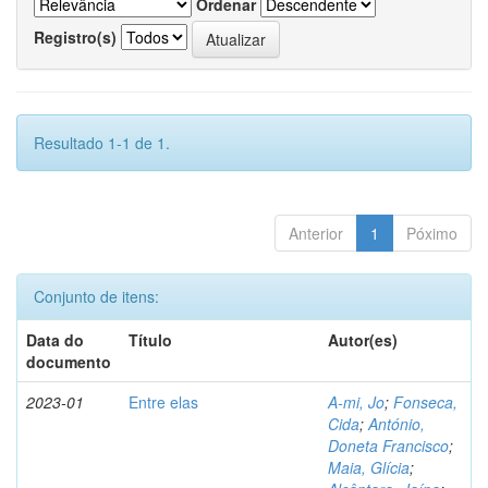
Ordenar
Registro(s)
Resultado 1-1 de 1.
Anterior
1
Póximo
Conjunto de itens:
Data do
Título
Autor(es)
documento
2023-01
Entre elas
A-mi, Jo
;
Fonseca,
Cida
;
António,
Doneta Francisco
;
Maia, Glícia
;