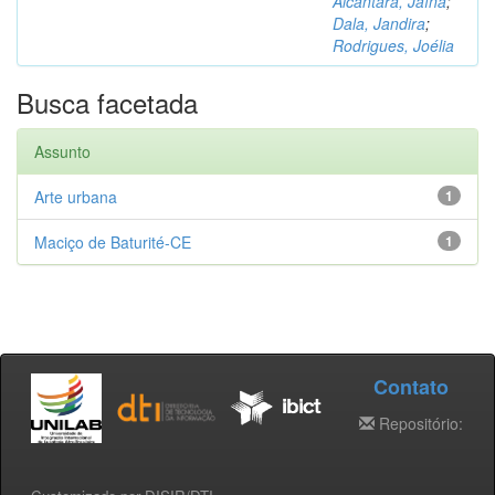
Alcântara, Jaína
;
Dala, Jandira
;
Rodrigues, Joélia
Busca facetada
Assunto
Arte urbana
1
Maciço de Baturité-CE
1
Contato
Repositório: