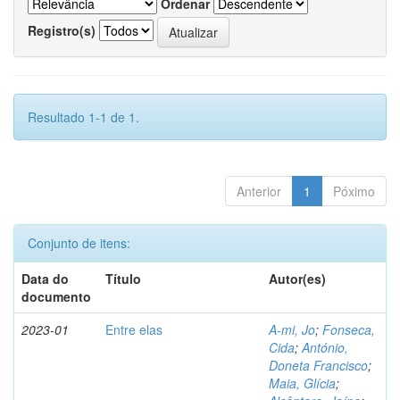
Ordenar
Registro(s)
Resultado 1-1 de 1.
Anterior
1
Póximo
Conjunto de itens:
Data do
Título
Autor(es)
documento
2023-01
Entre elas
A-mi, Jo
;
Fonseca,
Cida
;
António,
Doneta Francisco
;
Maia, Glícia
;