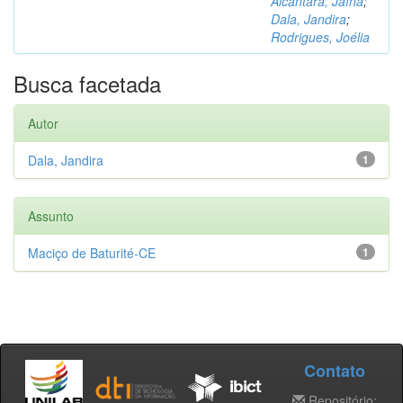
Alcântara, Jaína
;
Dala, Jandira
;
Rodrigues, Joélia
Busca facetada
Autor
Dala, Jandira
1
Assunto
Maciço de Baturité-CE
1
Contato
Repositório: