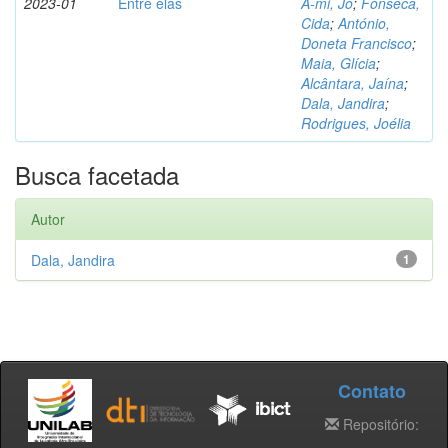
2023-01
Entre elas
A-mi, Jo
;
Fonseca,
Cida
;
António,
Doneta Francisco
;
Maia, Glícia
;
Alcântara, Jaína
;
Dala, Jandira
;
Rodrigues, Joélia
Busca facetada
Autor
Dala, Jandira
1
Contato
Repositório: