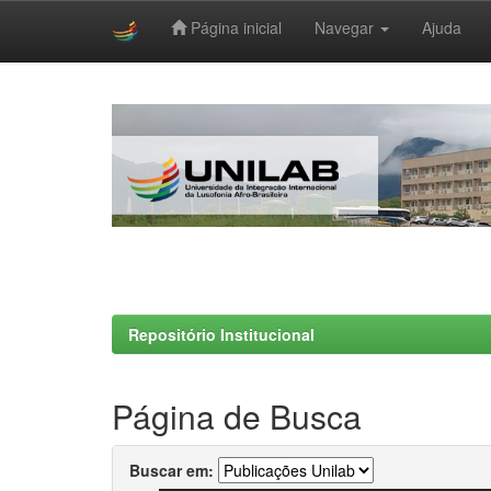
Página inicial
Navegar
Ajuda
Skip
navigation
Repositório Institucional
Página de Busca
Buscar em: