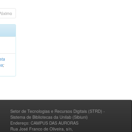
Póximo
eta
na
;
Setor de Tecnologias e Recursos Digitais (STRD) -
Sistema de Bibliotecas da Unilab (Sibiuni)
Endereço: CAMPUS DAS AURORAS
Rua José Franco de Oliveira, s/n,