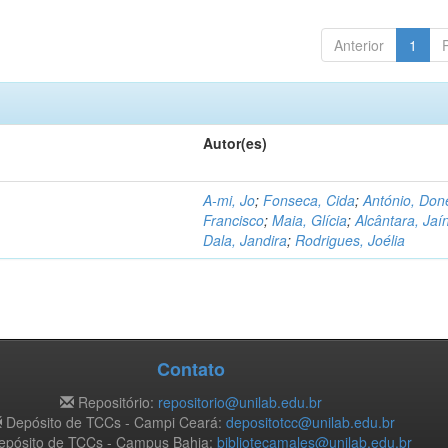
Anterior
1
Autor(es)
A-mi, Jo
;
Fonseca, Cida
;
António, Don
Francisco
;
Maia, Glícia
;
Alcântara, Jaí
Dala, Jandira
;
Rodrigues, Joélia
Contato
Repositório:
repositorio@unilab.edu.br
Depósito de TCCs - Campi Ceará:
depositotcc@unilab.edu.br
pósito de TCCs - Campus Bahia:
bibliotecamales@unilab.edu.br