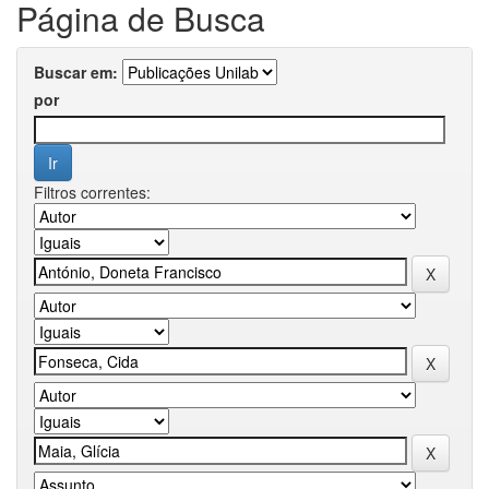
Página de Busca
Buscar em:
por
Filtros correntes: