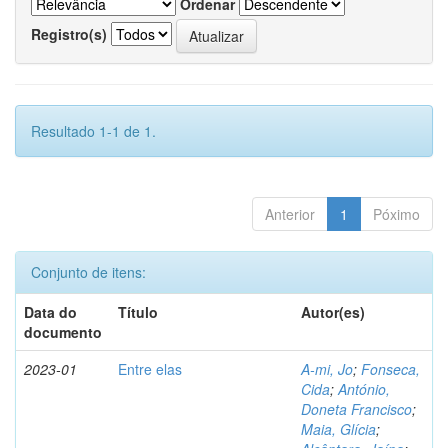
Ordenar
Registro(s)
Resultado 1-1 de 1.
Anterior
1
Póximo
Conjunto de itens:
Data do
Título
Autor(es)
documento
2023-01
Entre elas
A-mi, Jo
;
Fonseca,
Cida
;
António,
Doneta Francisco
;
Maia, Glícia
;