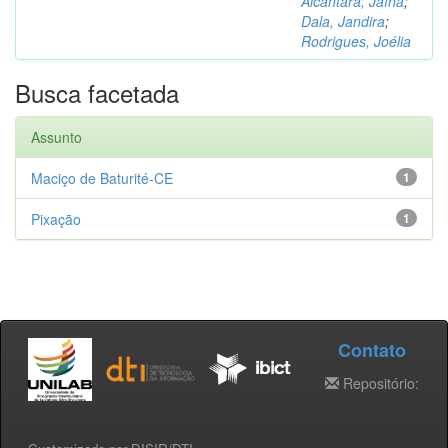
Alcântara, Jaína
;
Dala, Jandira
;
Rodrigues, Joélia
Busca facetada
Assunto
Maciço de Baturité-CE
1
Pixação
1
Contato
Repositório: