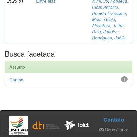
2023-01
Entre elas
A-mi, Jo
;
Fonseca,
Cida
;
António,
Doneta Francisco
;
Maia, Glícia
;
Alcântara, Jaína
;
Dala, Jandira
;
Rodrigues, Joélia
Busca facetada
Assunto
Contos
1
Contato
Repositório: