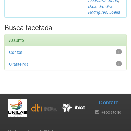
Alcântara, Jaína
;
Dala, Jandira
;
Rodrigues, Joélia
Busca facetada
Assunto
Contos
1
Grafiteiros
1
Contato
Repositório: