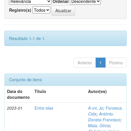
Ordenar
Registro(s)
Resultado 1-1 de 1.
Anterior
1
Póximo
Conjunto de itens:
Data do
Título
Autor(es)
documento
2023-01
Entre elas
A-mi, Jo
;
Fonseca,
Cida
;
António,
Doneta Francisco
;
Maia, Glícia
;