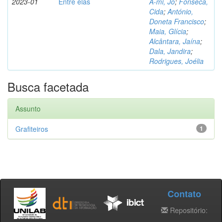
2023-01
Entre elas
A-mi, Jo
;
Fonseca,
Cida
;
António,
Doneta Francisco
;
Maia, Glícia
;
Alcântara, Jaína
;
Dala, Jandira
;
Rodrigues, Joélia
Busca facetada
Assunto
Grafiteiros
1
Contato
Repositório: