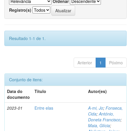
Ordenar
Registro(s)
Resultado 1-1 de 1.
Anterior
1
Póximo
Conjunto de itens:
Data do
Título
Autor(es)
documento
2023-01
Entre elas
A-mi, Jo
;
Fonseca,
Cida
;
António,
Doneta Francisco
;
Maia, Glícia
;