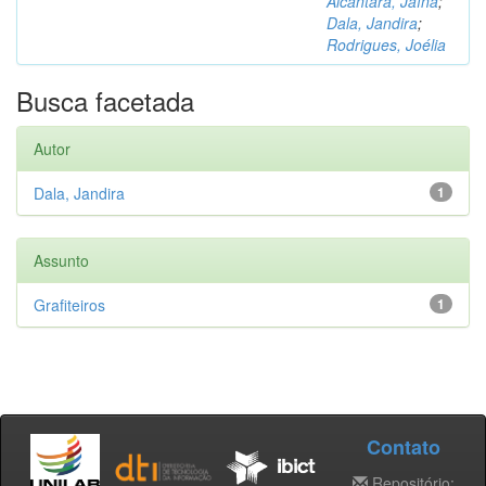
Alcântara, Jaína
;
Dala, Jandira
;
Rodrigues, Joélia
Busca facetada
Autor
Dala, Jandira
1
Assunto
Grafiteiros
1
Contato
Repositório: