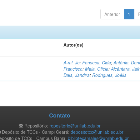
Anterior
1
Autor(es)
A-mi, Jo
;
Fonseca, Cida
;
António, Don
Francisco
;
Maia, Glícia
;
Alcântara, Jaí
Dala, Jandira
;
Rodrigues, Joélia
Contato
Repositório:
repositorio@unilab.edu.br
Depósito de TCCs - Campi Ceará:
depositotcc@unilab.edu.br
pósito de TCCs - Campus Bahia:
bibliotecamales@unilab.edu.br