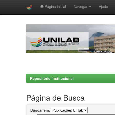
Página inicial
Navegar
Ajuda
Skip
navigation
Repositório Institucional
Página de Busca
Buscar em: