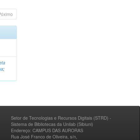
Póximo
eta
na
;
Setor de Tecnologias e Recursos Digitais (STRD) -
Sistema de Bibliotecas da Unilab (Sibiuni)
Endereço: CAMPUS DAS AURORAS
Rua José Franco de Oliveira, s/n,